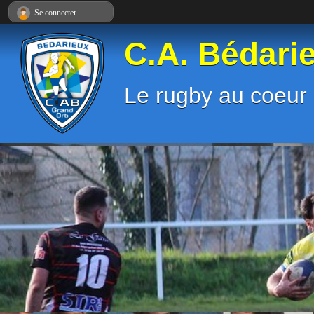
Panneau de gestion des cookies
Se connecter
C.A. Bédari
Le rugby au coeur 