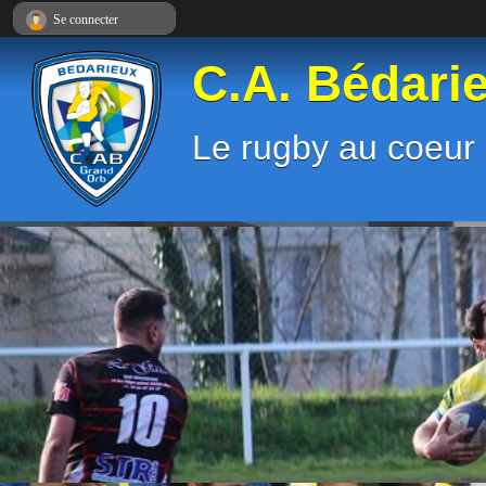
Panneau de gestion des cookies
Se connecter
C.A. Bédari
Le rugby au coeur 