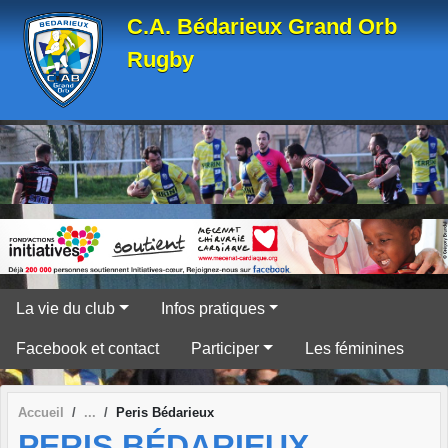
Panneau de gestion des cookies
C.A. Bédarieux Grand Orb
Rugby
La vie du club
Infos pratiques
Facebook et contact
Participer
Les féminines
Accueil
Peris Bédarieux
PERIS BÉDARIEUX