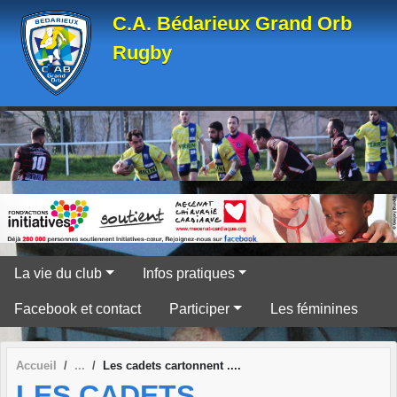
Panneau de gestion des cookies
C.A. Bédarieux Grand Orb
Rugby
La vie du club
Infos pratiques
Facebook et contact
Participer
Les féminines
Accueil
Les cadets cartonnent ....
LES CADETS