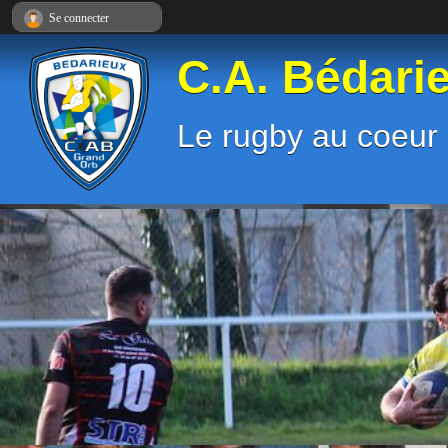
Panneau de gestion des cookies
Se connecter
C.A. Bédari
Le rugby au coeur 