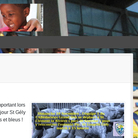
portant lors
jour St Gély
 et bleus !