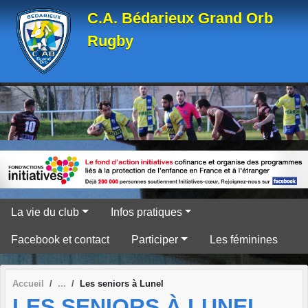
Panneau de gestion des cookies
C.A. Bédarieux Grand Orb
Rugby
La vie du club
Infos pratiques
Facebook et contact
Participer
Les féminines
Accueil
Les seniors à Lunel
LES SENIORS À LUNEL