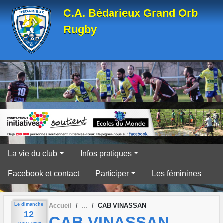
Panneau de gestion des cookies
C.A. Bédarieux Grand Orb
Rugby
La vie du club
Infos pratiques
Facebook et contact
Participer
Les féminines
Le
dimanche
Accueil
CAB VINASSAN
12
CAB VINASSAN