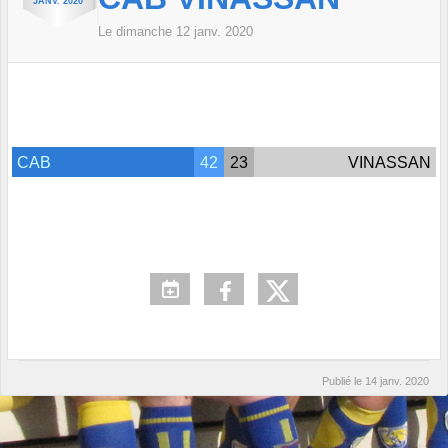
JANV.
2020
Le
dimanche
12
janv.
2020
CAB
42
23
VINASSAN
Publié le
14 janv. 2020