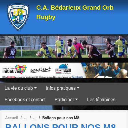
Panneau de gestion des cookies
C.A. Bédarieux Grand Orb
Rugby
La vie du club
Infos pratiques
Facebook et contact
Participer
Les féminines
Accueil
Ballons pour nos M8
BALLONS POUR NOS M8