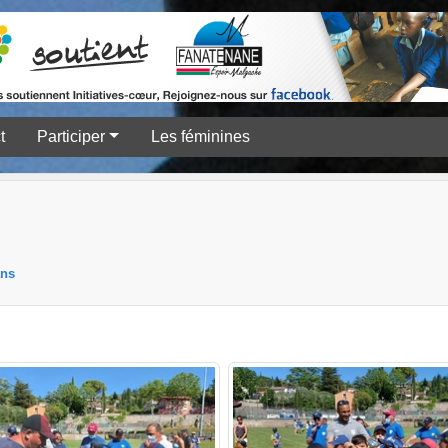
t
Participer
Les féminines
ans