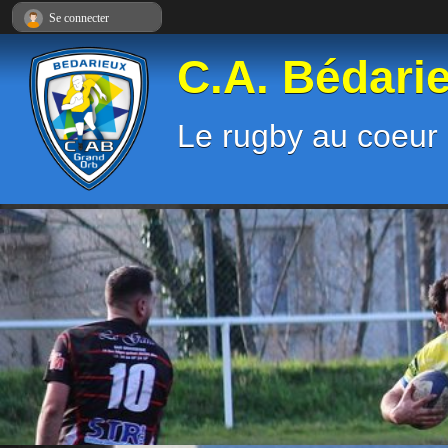
Panneau de gestion des cookies
Se connecter
C.A. Bédari
Le rugby au coeur 