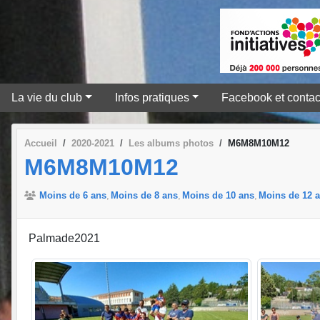
La vie du club
Infos pratiques
Facebook et contac
Accueil
2020-2021
Les albums photos
M6M8M10M12
M6M8M10M12
Moins de 6 ans
Moins de 8 ans
Moins de 10 ans
Moins de 12 
Palmade2021